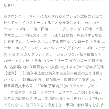
ださい。
※ダウンロードサイトに表示されるオプション選択の は全て
外してからインストールすることを推奨します。 Adobe Flash
Player: スズキ（二輪・四輪）、トヨタ、ホンダ（四輪）の整
備マニュアル情報のイラスト（または動画）を表示する場合
に必要です。 サービスマニュアル無料ダウンロード トヨタ ニ
ッサン ホンダ ミツビシ スバル マツダ ダイハツ スズキ レクサ
ス トヨタ カムリグラシアステーションワゴン 新車価格 216
万円～ 306 万円 トヨタ カリーナサーフ ダウンロード 協会案
内. 協会案内(pdf) 建荷協への入会のおすすめ(pdf) 頒布品関連
【注意】 下記購入申込書は購入する支部へ確認の上で使用く
ださい。 ・頒布品案内 ・建荷協発行図書等のご案内(pdf) ・
標章等購入申込書 ・R02年 事業内用 (pdf) アクティブテス
ト、作業サポートはトヨタのサービスマニュアルにより各シ
ステムの駆動シス テム、制御内容を十分に理解した上で行っ
てください。使用方法を間違えると、車両に悪影 響をおよぼ