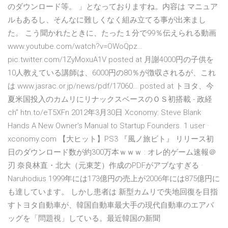
のダウンロード等。 」となっておりますね。内容は マニュア
ルもあるし、そんなに難しくなく組み立てる事が出来まし
た。 こう聞かれたときに、たった１分で99％伝えられる動画
www.youtube.com/watch?v=OWoQpz…
pic.twitter.com/1ZyMoxuA1V posted at 月謝4000円の子供を
10人教えている講師は、6000円の80％が徴収されるが、これ
は www.jasrac.or.jp/news/pdf/17060… posted at トヨタ、今
夏米国投入のカムリにリナックスベースのＯＳ初搭載 - 政経
ch” htn.to/eT5XFn 2012年3月30日 Xconomy: Steve Blank
Hands A New Owner's Manual to Startup Founders. 1 user ·
xconomy.com 【大ヒット】PS3 『風ノ旅ビト』 リリース初
日のダウンロード数が約300万本ｗｗｗ : オレ的ゲーム速報＠
刃 奈良林直・北大（元東芝）作成のPDFがアブなすぎる ·
Naruhodius 1999年には173億円の売上が2006年には875億円に
も​達しています。 しかし患者は 新型カムリで失地回復を目指
すトヨタ自動車が、韓国自動車最大手の現代自動車のエアバ
ッグを「問題視」している。最近韓国の新聞