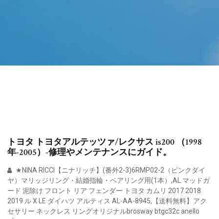
トヨタ トヨタアルテッツァ/レクサス is200 （1998
年-2005）-修理やメンテナンスにガイド。
★NINA RICCI【ニナリッチ】(番外2-3)6RMP02-2（ピンクダイ
ヤ）マリッジリング・結婚指輪・ペアリング用(1本）,AL マッドガ
ード 泥除け フロント リア フェンダー トヨタ カムリ 2017 2018
2019 ル X LE ダイハツ アルティス AL-AA-8945,【送料無料】アク
セサリー ネックレス リングオリジナルbrosway btgc32c anello