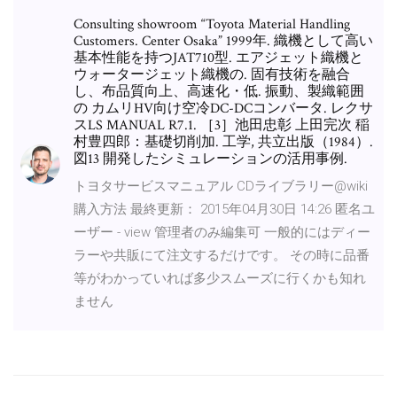
Consulting showroom “Toyota Material Handling
Customers. Center Osaka” 1999年. 織機として高い
基本性能を持つJAT710型. エアジェット織機と
ウォータージェット織機の. 固有技術を融合
し、布品質向上、高速化・低. 振動、製織範囲
の カムリHV向け空冷DC-DCコンバータ. レクサ
スLS MANUAL R7.1. ［3］池田忠彰 上田完次 稲
村豊四郎：基礎切削加. 工学, 共立出版（1984）.
図13 開発したシミュレーションの活用事例.
トヨタサービスマニュアル CDライブラリー@wiki
購入方法 最終更新： 2015年04月30日 14:26 匿名ユ
ーザー - view 管理者のみ編集可 一般的にはディー
ラーや共販にて注文するだけです。 その時に品番
等がわかっていれば多少スムーズに行くかも知れ
ません