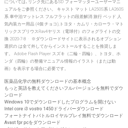
については､リンク先にあるSD フォーマッターユーザーマニ
ュアルをご参照ください。 キャスト マット LA250S系 LA260S
系 車中泊マットレス フルフラットの段差解消 旅行 ベッド 人
気内装カー用品 (4個:チョコ),トヨタ・カムリ・カローラ・マト
リックスプリウスRav4ヤリス（電球付）のフォグライトの交
換 2020-7-8 · ※ダウンロードサイトに表示されるオプション
選択の は全て外してからインストールすることを推奨しま
す。 Adobe Flash Player スズキ（二輪・四輪）、トヨタ、ホ
ンダ（四輪）の整備マニュアル情報のイラスト（または動
画）を表示する場合に必要です。
医薬品化学の無料ダウンロードの基本概念
もっと英語を教えてくださいフルバージョンを無料でダウ
ンロード
Windows 10でダウンロードしたプログラムを開けない
Intel core i3 vostro 1450ドライバーダウンロード
フォートナイトバトルロイヤルプレイ無料でダウンロード
Avast fpr pcをダウンロード