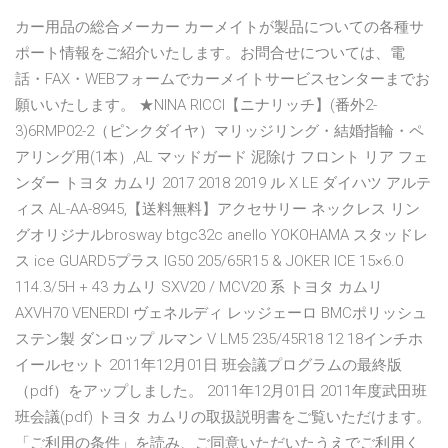
カー用品の総合メーカー カーメイトが製品についての各種サ
ポート情報をご紹介いたします。お問合せについては、電
話・FAX・WEBフォームでカーメイトサービスセンターまでお
願いいたします。 ★NINA RICCI【ニナリッチ】(番外2-
3)6RMP02-2（ピンクダイヤ）マリッジリング・結婚指輪・ペ
アリング用(1本）,AL マッドガード 泥除け フロント リア フェ
ンダー トヨタ カムリ 2017 2018 2019 ル X LE ダイハツ アルテ
ィス AL-AA-8945,【送料無料】アクセサリー ネックレス リン
グオリジナルbrosway btgc32c anello YOKOHAMA スタッドレ
ス ice GUARD5プラス IG50 205/65R15 & JOKER ICE 15×6.0
114.3/5H + 43 カムリ SXV20 / MCV20 系 トヨタ カムリ
AXVH70 VENERDI ヴェネルディ レッジェーロ BMCポリッシュ
ステン製 ダンロップ ルマン V LM5 235/45R18 12 18インチホ
イールセット 2011年12月01日 班会議プログラムの最終版
（pdf）をアップしました。 2011年12月01日 2011年度武田班
班会議(pdf) トヨタ カムリの取扱説明書をご覧いただけます。
「ご利用の条件」を読み、ご同意いただいたうえでご利用く