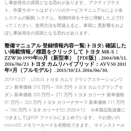
し事故発生の原因となる恐れがあります。 アクティブテス
ト、作業サポートはダイハツのサービスマニュアルにより各
システムの駆動 システム、制御内容を十分に理解した上で行
ってください。使用方法を間違えると、車両に 悪影響をおよ
ぼし事故発生の原因となる恐れがあります。
整備マニュアル 登録情報内容一覧(トヨタ). 確認した
い掲載情報／標題をクリックして トヨタ MR-S：
ZZW30 1999年10月（新型車）［PDF版］. 2004/08/13.
2016/06/23 トヨタ カムリハイブリッド：AVV50 2011
年9月（フルモデル）. 2015/10/23. 2016/06/30.
2019-12-27 · LEXUS トヨタ カムリ グラシアステーションワ
ゴン 新車価格 216 万円～ 306 万円 トヨタ カムリグラシアセ
ダン 新車価格 200 万円～ 271 万円 トヨタ カリーナ 新車価格
91 万円～ 232 万円 トヨタ カリーナサーフ 新車価格 111 万円
～ 166 万円 トヨタ カリーナED 2020-4-12 · ※本製品取扱書に
つきましてはPDF ファイルにまとめています。 ※お使いの
microSD メモリーカードを初期化できます。 ※インストール