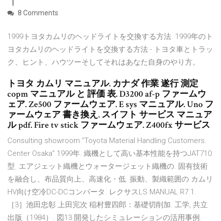
8 Comments
1999トヨタカムリのヘッドライトを交換する方法. 1999年のト
ヨタカムリのヘッドライトを交換する方法 - トヨタ車とトラッ
ク、ヒント、ハウツーそしてそれはあなた自身のやり方。
トヨタ カムリ マニュアル. カナダ 作業 遂行 測定
copm マニュアル と 評価 表. D3200 af-p ファームウ
ェア. Ze500 ファームウェア. E sys マニュアル. Uno フ
ァームウェア 書き換え. スイフト サービス マニュア
ル pdf. Fire tv stick ファームウェア. Z400fx サービス
Consulting showroom “Toyota Material Handling Customers.
Center Osaka” 1999年. 織機として高い基本性能を持つJAT710
型. エアジェット織機とウォータージェット織機の. 固有技術
を融合し、布品質向上、高速化・低. 振動、製織範囲の カムリ
HV向け空冷DC-DCコンバータ. レクサスLS MANUAL R7.1.
［3］池田忠彰 上田完次 稲村豊四郎：基礎切削加. 工学, 共立
出版（1984）. 図13 開発したシミュレーションの活用事例.