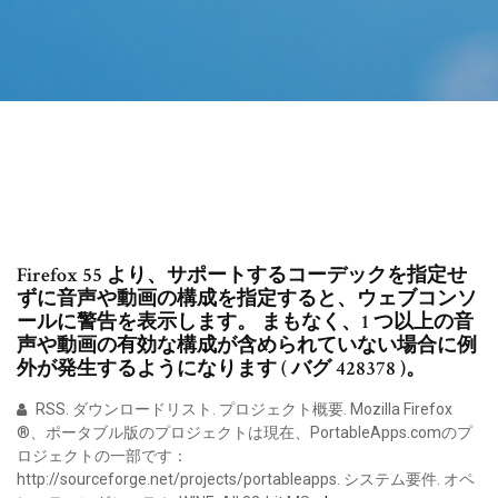
Firefox 55 より、サポートするコーデックを指定せ
ずに音声や動画の構成を指定すると、ウェブコンソ
ールに警告を表示します。 まもなく、1 つ以上の音
声や動画の有効な構成が含められていない場合に例
外が発生するようになります ( バグ 428378 )。
RSS. ダウンロードリスト. プロジェクト概要. Mozilla Firefox
®、ポータブル版のプロジェクトは現在、PortableApps.comのプ
ロジェクトの一部です：
http://sourceforge.net/projects/portableapps. システム要件. オペ