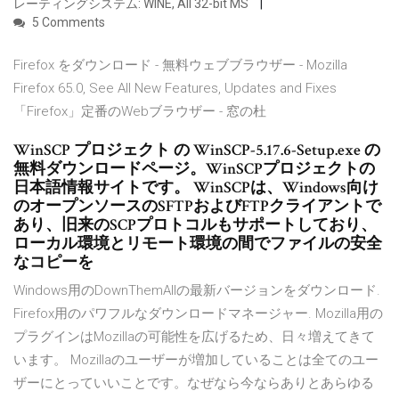
レーティングシステム: WINE, All 32-bit MS
5 Comments
Firefox をダウンロード - 無料ウェブブラウザー - Mozilla
Firefox 65.0, See All New Features, Updates and Fixes
「Firefox」定番のWebブラウザー - 窓の杜
WinSCP プロジェクト の WinSCP-5.17.6-Setup.exe の
無料ダウンロードページ。WinSCPプロジェクトの
日本語情報サイトです。 WinSCPは、Windows向け
のオープンソースのSFTPおよびFTPクライアントで
あり、旧来のSCPプロトコルもサポートしており、
ローカル環境とリモート環境の間でファイルの安全
なコピーを
Windows用のDownThemAllの最新バージョンをダウンロード.
Firefox用のパワフルなダウンロードマネージャー. Mozilla用の
プラグインはMozillaの可能性を広げるため、日々増えてきて
います。 Mozillaのユーザーが増加していることは全てのユー
ザーにとっていいことです。なぜなら今ならありとあらゆる