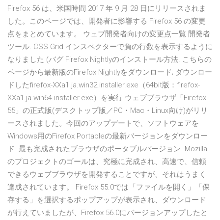
Firefox 56 は、米国時間 2017 年 9 月 28 日にリリースされま
した。このページでは、開発者に影響する Firefox 56 の変更
点をまとめています。 ウェブ開発者向けの変更点一覧 開発者
ツール. CSS Grid インスペクターで負の行数を表示するように
なりました (バグ Firefox Nightlyのインストール方法. こちらの
ページから最新版のFirefox Nightlyをダウンロード; ダウンロー
ドしたfirefox-XXa1.ja.win32.installer.exe（64bit版：firefox-
XXa1.ja.win64.installer.exe）を実行 ウェブブラウザ「Firefox
55」の正式版(デスクトップ版／PC・Mac・Linux向け)がリリ
ースされました。今回のアップデートで、ソフトウェアを
Windows用のFirefox Portableの最新バージョンをダウンロー
ド. 最も完成されたブラウザのポータブルバージョン. Mozilla
のプロジェクトのゴールは、究極に完成され、高速で、信頼
できるウェブブラウザを開発することですが、それはうまく
達成されています。 Firefox 55.0では「ファイルを開く」「保
存する」を選択するポップアップが表示され、ダウンロード
が行えていましたが、Firefox 56.0にバージョンアップしたと