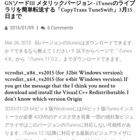
GNソードIII メタリックバージョン · iTunesのライブ
ラリを簡単転送する「CopyTrans TuneSwift」3月15
日まで
2016/01/09
6 Comments
Mar 24, 2013 · 旧バージョンのitunesはダウンロードできます
か？できるなら教えてください？ 以下からページで「iTunes
4.8」から「iTunes 11.0.2 」までダウンロードできます。
vcredist_x86_vs2015 (for 32bit Windows version);
vcredist_x64_vs2015 (for 64bit Windows version). If
you get the message that the I think you need to
download and install the Visual C++ Redistributable. I
don't know which version Origin
2020/01/23 64ビット版Windowsには64ビット版iTunesインス
トーラが必要 400MBのディスク空き容量 一部の他社製ビジュ
アライザはこのバージョンのiTunesに対応しない可能性があ
ります。iTunes 12.1以降に対応する最新のビジュアライザに