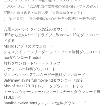
ニング 9 : 5 0∼9 : 5 5. 午前の部 10 : 0 0∼1 1 : 4 0.
(10:00∼10:25) 「言語地図作成方法の変遷-GISソフトの導入と
展開−J. 鳥谷善史・田原広史（大阪樟蔭女子大学）.
(lo:2s∼10:50) 「立地分析のための分布地図表現一分布地図
穴居人のバレンタイン急流のダウンロード
USBから空のハードドライブにWindows 10をダウンロー
ドする
Ms dosアプリのダウンロード
ディスクイメージリーダーソフトウェア無料ダウンロード
Isoダウンロードreddit
無料ダウンロードワードトリップ
シナジーkvm無料ダウンロード
ジョンウィック2フルムービー無料ダウンロード
Satyamev jayate full movie hdダウンロード急流
Man of steel 2013トレントをダウンロードする
トータルウォーウォーハンマー2スチームダウンロード無
料DLC不可
Catalina avalon sansフォントの無料ダウンロード