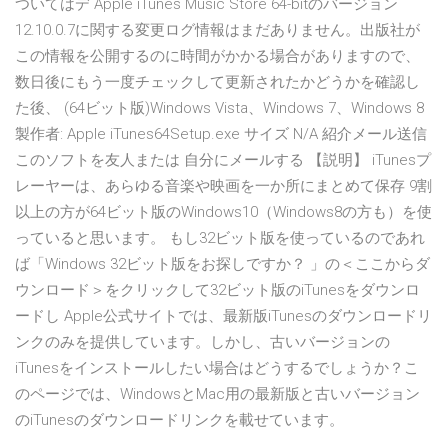
ついてはデ Apple iTunes Music Store 64-bitのバージョン
12.10.0.7に関する変更ログ情報はまだありません。出版社が
この情報を公開するのに時間がかかる場合がありますので、
数日後にもう一度チェックして更新されたかどうかを確認し
た後、 (64ビット版)Windows Vista、Windows 7、Windows 8
製作者: Apple iTunes64Setup.exe サイズ N/A 紹介メール送信
このソフトを友人または 自分にメールする 【説明】 iTunesプ
レーヤーは、あらゆる音楽や映画を一か所にまとめて保存 9割
以上の方が64ビット版のWindows10（Windows8の方も）を使
っていると思います。 もし32ビット版を使っているのであれ
ば「Windows 32ビット版をお探しですか？ 」の＜ここからダ
ウンロード＞をクリックして32ビット版のiTunesをダウンロ
ードし Apple公式サイトでは、最新版iTunesのダウンロードリ
ンクのみを提供しています。しかし、古いバージョンの
iTunesをインストールしたい場合はどうするでしょうか？こ
のページでは、WindowsとMac用の最新版と古いバージョン
のiTunesのダウンロードリンクを載せています。