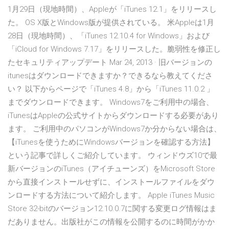
1月29日（現地時間）、Appleが「iTunes 12.1」をリリースし
た。 OS X版とWindows版が提供されている。 米Appleは1月
28日（現地時間）、「iTunes 12.10.4 for Windows」および
「iCloud for Windows 7.17」をリリースした。脆弱性を修正し
たセキュリティアップデート Mar 24, 2013 · 旧バージョンの
itunesはダウンロードできますか？できるなら教えてくださ
い？ 以下からページで「iTunes 4.8」から「iTunes 11.0.2 」
までダウンロードできます。 Windows7をご利用中の場合、
iTunesはAppleの公式サイトからダウンロードする必要があり
ます。 ご利用中のパソコンがWindows7か分からない場合は、
【iTunesを使うためにWindowsバージョンを確認する方法】
という記事で詳しくご紹介しています。 ウィンドウズ10で最
新バージョンのiTunes（アイチューンズ）をMicrosoft Store
から直接インストールせずに、インストールファイルをダウ
ンロードする方法について紹介します。 Apple iTunes Music
Store 32-bitのバージョン12.10.0.7に関する変更ログ情報はま
だありません。出版社がこの情報を公開するのに時間がかか