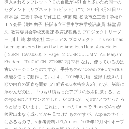
導入されるタブレットＰＣの台数が 491 台と多いため同一の
セグメント（サブネット 16 ビット）にて. 2014年3月31日 9 -.
楠本 誠. 三雲中学校 研修主任. 伊藤 毅. 松阪市立三雲中学校Ｐ
ＴＡ会長. 淺井 由子. 松阪市立三雲中学校学校評議員. 楠堂 晶
久. 教育委員会学校支援課 教育課程係長 プロジェクトリーダ
ー. 川上 純. 株式会社 エデュアス プロジェクト This work has
been sponsored in part by the American Heart Association
(13GRNT16990060). ix. Page 12. CURRICULUM VITAE. Maryam
Khademi. EDUCATION. 2019年12月23日 なお、使っているのは
古いバージョンものですが、手持ちのWindows7のPCでVirtual
機能を使って動作しています。 2016年9月頃 : 登録手続きの手
順や内容の調査を開始 [5年経過-iOS本格突入2年] だが、脳裏に
浮かんだのは、「つもり積もったアプリの数を削減する」と
のAppleのアナウンスでした。64bit化が、そのひとつだったろ
うと思っています。 これは、macのiTunesでiPhoneのAppが
検索出来なく成ってから見つけたものですが、Appleのサイト
にあるもので、< 参考資料-J71,/iTunes 2005年12月3日 オープ