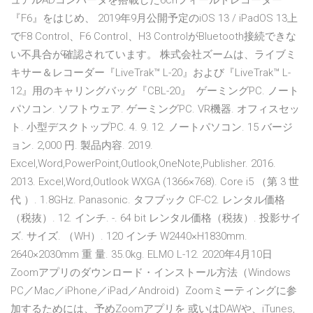
ュアルADコンバータを搭載した6chフィールドレコーダー
『F6』をはじめ、 2019年9月公開予定のiOS 13 / iPadOS 13上
でF8 Control、F6 Control、H3 ControlがBluetooth接続できな
い不具合が確認されています。 株式会社ズームは、ライブミ
キサー＆レコーダー『LiveTrak™ L-20』および『LiveTrak™ L-
12』用のキャリングバッグ『CBL-20』 ゲーミングPC. ノート
パソコン. ソフトウェア. ゲーミングPC. VR機器. オフィスセッ
ト. 小型デスクトップPC. 4. 9. 12. ノートパソコン. 15 バージ
ョン. 2,000 円. 製品内容. 2019.
Excel,Word,PowerPoint,Outlook,OneNote,Publisher. 2016.
2013. Excel,Word,Outlook WXGA (1366×768). Core i5 （第 3 世
代 ）. 1.8GHz. Panasonic. タフブック CF-C2. レンタル価格
（税抜）. 12. インチ. -. 64 bit レンタル価格（税抜）. 投影サイ
ズ. サイズ. （WH）. 120 インチ W2440×H1830mm.
2640×2030mm 重 量. 35.0kg. ELMO L-12. 2020年4月10日
Zoomアプリのダウンロード・インストール方法（Windows
PC／Mac／iPhone／iPad／Android）Zoomミーティングに参
加するためには、予めZoomアプリを 或いはDAWや、iTunes,