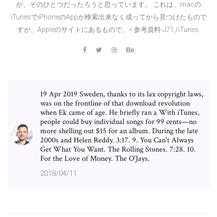
が、そのひとつだったろうと思っています。 これは、macの
iTunesでiPhoneのAppが検索出来なく成ってから見つけたもので
すが、Appleのサイトにあるもので、< 参考資料-J71,/iTunes
19 Apr 2019 Sweden, thanks to its lax copyright laws,
was on the frontline of that download revolution
when Ek came of age. He briefly ran a With iTunes,
people could buy individual songs for 99 cents—no
more shelling out $15 for an album. During the late
2000s and Helen Reddy. 3:17. 9. You Can't Always
Get What You Want. The Rolling Stones. 7:28. 10.
For the Love of Money. The O'Jays.
2018/04/11