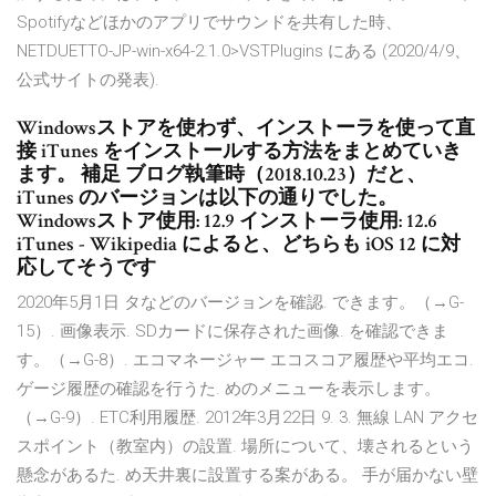
Spotifyなどほかのアプリでサウンドを共有した時、
NETDUETTO-JP-win-x64-2.1.0>VSTPlugins にある (2020/4/9、
公式サイトの発表).
Windowsストアを使わず、インストーラを使って直
接 iTunes をインストールする方法をまとめていき
ます。 補足 ブログ執筆時（2018.10.23）だと、
iTunes のバージョンは以下の通りでした。
Windowsストア使用: 12.9 インストーラ使用: 12.6
iTunes - Wikipedia によると、どちらも iOS 12 に対
応してそうです
2020年5月1日 タなどのバージョンを確認. できます。（→G-
15）. 画像表示. SDカードに保存された画像. を確認できま
す。（→G-8）. エコマネージャー エコスコア履歴や平均エコ.
ゲージ履歴の確認を行うた. めのメニューを表示します。
（→G-9）. ETC利用履歴. 2012年3月22日 9. 3. 無線 LAN アクセ
スポイント（教室内）の設置. 場所について、壊されるという
懸念があるた. め天井裏に設置する案がある。 手が届かない壁