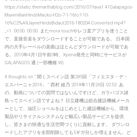
https://static.themarthablog.com/2016/07/lava1.41Galapagos-
MaximillianHindsMacko-H2o-7-1-16to7-10-
16%C2%A9JayneHindsBidaut2016-180204-Converted.mp4?
_=1. 00:00. 00:00. またmora touchやレコ直アプリを使うこと
で、直接音楽をダウンロードすることが可能である。 日本国
内の大手レーベルの楽曲はほとんどダウンロードが可能であ
る。2010年4月1日午前0時、Xperia発売と同時にサービスが
GALAPAGOS 通 (一部機種 W).
4 thoughts on “ 聞くスペイン語 第285回「フィエスタ・デ・
エスパーニャ2014」 ” 西村 綾乃 2014年11月24日 02:53. あ
の、動画についての質問ではないんですけど、ガラパゴス諸
島ってスペイン語ですよね？ 日立建機は総合建設機械メーカ
ーとして、油圧ショベルをはじめとした建設機械から、環境
製品やリサイクルシステムなど幅広い製品サービスを提供
し、皆さまの快適な生活空間づくりに貢献します。 ダウンロ
ードしたアプリを全部削除しても5ギガ分しか増えません。ど