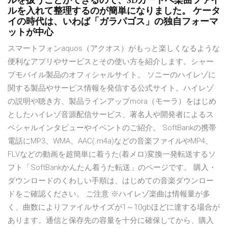
ルを扱うことができるので、SDカードへ楽曲ファイ
ルを入れて整理するのが簡単になりました。 ケータ
イの時代は、いわば「ガラパゴス」の独自フォーマ
ットが中心
スマートフォンaquos（アクオス）がもっと楽しくなるような
便利なアプリやサービスとその使い方を紹介します。シャー
プモバイル製品のオフィシャルサイト。 ソニーのハイレゾに
関する製品やサービス情報を発信する公式サイト。ハイレゾ
の説明や聴き方、製品ラインアップmora（モーラ）をはじめ
としたハイレゾ音源配信サービス、著名人や開発者によるス
ペシャルインタビューやイベントのご紹介。 SoftBankの携帯
電話にMP3、WMA、AAC(.m4a)などの音楽ファイルやMP4、
FLVなどの動画を超簡単に着うた(着メロ)変換一発転送するソ
フト「SoftBankかんたん着うた転送」のページです。 購入・
ダウンロードのくわしい手順は、はじめての音楽ダウンロー
ドをご確認ください。 ご注意 ※ハイレゾ楽曲は情報量が多
く、曲数によりファイルサイズが1～10gbほどに達する場合が
あります。通信と保存先の容量を十分に確保してから、購入