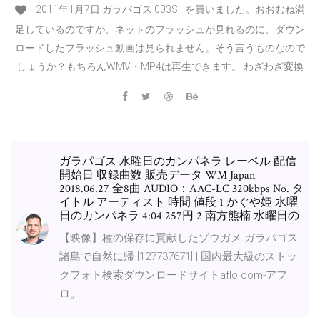
2011年1月7日 ガラパゴス 003SHを買いました。おおむね満
足しているのですが、ネットのフラッシュが見れるのに、ダウン
ロードしたフラッシュ動画は見られません。そう言うものなので
しょうか？もちろんWMV・MP4は再生できます。 わざわざ変換
ガラパゴス 水曜日のカンパネラ レーベル 配信
開始日 収録曲数 販売データ WM Japan
2018.06.27 全8曲 AUDIO：AAC-LC 320kbps No. タ
イトル アーティスト 時間 値段 1 かぐや姫 水曜
日のカンパネラ 4:04 257円 2 南方熊楠 水曜日の
【映像】種の保存に貢献したゾウガメ ガラパゴス
諸島で自然に帰 [127737671] | 国内最大級のストッ
クフォト検索ダウンロードサイトaflo.com-アフ
ロ。