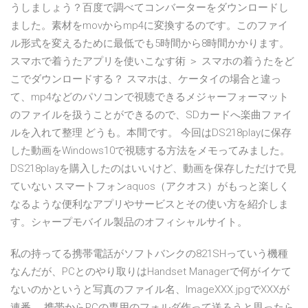
うしましょう？百度で調べてコンバーターをダウンロードし
ました。素材をmovからmp4に変換するのです。このファイ
ル形式を変えるために最低でも5時間から8時間かかります。
スマホで着うたアプリを使いこなす術 ＞ スマホの着うたをど
こでダウンロードする？ スマホは、ケータイの場合と違っ
て、mp4などのパソコンで視聴できるメジャーフォーマット
のファイルを扱うことができるので、SDカードへ楽曲ファイ
ルを入れて整理 どうも。本間です。 今回はDS218playに保存
した動画をWindows10で視聴する方法をメモってみました。
DS218playを購入したのはいいけど、動画を保存しただけで見
ていない スマートフォンaquos（アクオス）がもっと楽しく
なるような便利なアプリやサービスとその使い方を紹介しま
す。シャープモバイル製品のオフィシャルサイト。
私の持ってる携帯電話がソフトバンクの821SHっていう機種
なんだが、PCとのやり取りはHandset Managerで何がイケて
ないのかというと写真のファイル名、ImageXXX.jpgでXXXが
連番。 携帯からPCの専用のフォルダ作って送ろうと思ったら