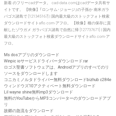
新着 のフリーcadデータ。 cad-data.comはcadデータ共有サ
イトです。 【映像】｢ロンサム･ジョージ｣の子孫か 南米ガラ
パゴス諸島で [121345167] | 国内最大級のストックフォト検索
ダウンロードサイトaflo.com-アフロ。 【映像】種の保存に貢
献したゾウガメ ガラパゴス諸島で自然に帰 [127737671] | 国内
最大級のストックフォト検索ダウンロードサイトaflo.com-ア
フロ。
Ms dosアプリのダウンロード
Winpic ioサービスドライバーダウンロード.rar
ロゴス聖書ソフトウェアは、Androidアプリのすべてのリ
ソースをダウンロードします
コニカミノルタドライバー無料ダウンロードbizhub c284e
ウィンドウズ10アクティベート無料ダウンロード
Lil wayne shine無料mp3ダウンロード
無料のYouTubeからMP3コンバーターのダウンロードアプ
リ
故郷の急流をダウンロード