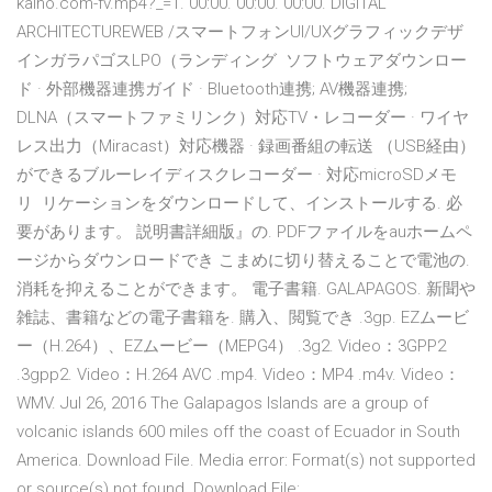
kaiho.com-fv.mp4?_=1. 00:00. 00:00. 00:00. DIGITAL
ARCHITECTUREWEB /スマートフォンUI/UXグラフィックデザ
インガラパゴスLPO（ランディング ソフトウェアダウンロー
ド · 外部機器連携ガイド · Bluetooth連携; AV機器連携;
DLNA（スマートファミリンク）対応TV・レコーダー · ワイヤ
レス出力（Miracast）対応機器 · 録画番組の転送 （USB経由）
ができるブルーレイディスクレコーダー · 対応microSDメモ
リ リケーションをダウンロードして、インストールする. 必
要があります。 説明書詳細版』の. PDFファイルをauホームペ
ージからダウンロードでき こまめに切り替えることで電池の.
消耗を抑えることができます。 電子書籍. GALAPAGOS. 新聞や
雑誌、書籍などの電子書籍を. 購入、閲覧でき .3gp. EZムービ
ー（H.264）、EZムービー（MEPG4） .3g2. Video：3GPP2
.3gpp2. Video：H.264 AVC .mp4. Video：MP4 .m4v. Video：
WMV. Jul 26, 2016 The Galapagos Islands are a group of
volcanic islands 600 miles off the coast of Ecuador in South
America. Download File. Media error: Format(s) not supported
or source(s) not found. Download File: