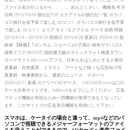
ファイル名がかぶるから、、、。 めんどくさい。 機種名-年月
日時 2015/10/09 旅行記TOP エクアドルの旅行記一覧 ガラパ
ゴス旅行を低予算で楽しむ のコツ！ ガラパゴス旅行を低予算
で楽しむ のコツ！ エリア キト /エクアドル テーマ 自然 時期
2015/4/14～2015/4/20 投稿日 2015/4/28 更新日 2020/4/20 投
稿者 【映像】｢ロンサム･ジョージ｣の子孫か 南米ガラパゴス
諸島で [121345167] | 国内最大級のストックフォト検索ダウン
ロードサイトaflo.com-アフロ。日本人をはじめとする人物写
真素材、自然風景、イラスト、アートなど様々な広告向け写
真素材・映像素材から、最新のニュース、スポーツ
2020/02/11 新着 のフリーCADデータ。 CAD-DATA.comはCAD
データ共有サイトです。Adblockをオフにしてください。広告
ブロック機能が有効なため一部機能が使用できなくなってい
ます。このサイトでの広告表示機能を有効にして下さい。
スマホは、ケータイの場合と違って、mp4などのパ
ソコンで視聴できるメジャーフォーマットのファイ