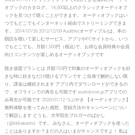
オブックのカタログ。 14,000以上のクラシックオーディオブ
ックを見つけて聴くことができます。 オーディオブックはい
つでもどこでもインターネット経由でストリーミングできま
す。 2014/07/26 2012/12/09 Audible(オーディブル)は、本の
朗読を聴いて楽しむサービス。アプリやPCサイトから、いつ
でもどこでも。月額1,500円（税込)で、お得な会員特典や会員
向けコンテンツが楽しめるオーディオブックです
聴き放題プランとは 月額750円で対象のオーディオブックを好
きな時に好きなだけ聴けるプランです ご自身で解約しない限
り、課金は継続されます アプリ内でダウンロードができるの
で、オフラインでの再生も可能です audiobook.jpアプリでの
み再生が可能です 2020/01/12 つぶやき 【オーディオブック】
無料体験を使ってみた感想、登録方法やキャンペーンについ
て解説します どうも、大学院生ブロガーのばかし
（@bkbakashi）です。 みなさん、オーディオブックを使った
ことはありますか？まだの人はいまがチャンスですよ！ 私は