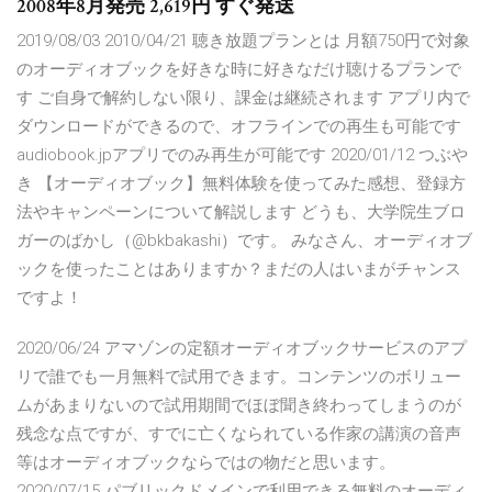
2008年8月発売 2,619円 すぐ発送
2019/08/03 2010/04/21 聴き放題プランとは 月額750円で対象
のオーディオブックを好きな時に好きなだけ聴けるプランで
す ご自身で解約しない限り、課金は継続されます アプリ内で
ダウンロードができるので、オフラインでの再生も可能です
audiobook.jpアプリでのみ再生が可能です 2020/01/12 つぶや
き 【オーディオブック】無料体験を使ってみた感想、登録方
法やキャンペーンについて解説します どうも、大学院生ブロ
ガーのばかし（@bkbakashi）です。 みなさん、オーディオブ
ックを使ったことはありますか？まだの人はいまがチャンス
ですよ！
2020/06/24 アマゾンの定額オーディオブックサービスのアプ
リで誰でも一月無料で試用できます。コンテンツのボリュー
ムがあまりないので試用期間でほぼ聞き終わってしまうのが
残念な点ですが、すでに亡くなられている作家の講演の音声
等はオーディオブックならではの物だと思います。
2020/07/15 パブリックドメインで利用できる無料のオーディ