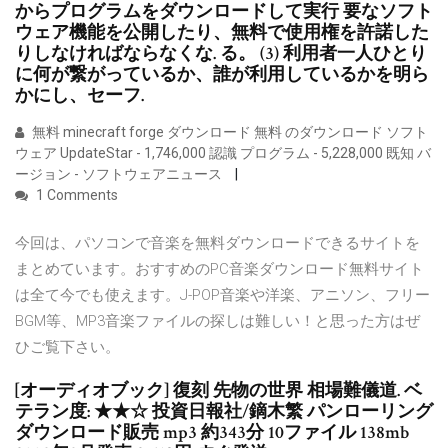
からプログラムをダウンロードして実行 要なソフト
ウェア機能を公開したり、無料で使用権を許諾した
りしなければならなくな. る。 (3) 利用者一人ひとり
に何が繋がっているか、誰が利用しているかを明ら
かにし、セーフ.
無料 minecraft forge ダウンロード 無料 のダウンロード ソフト
ウェア UpdateStar - 1,746,000 認識 プログラム - 5,228,000 既知 バ
ージョン - ソフトウェアニュース
1 Comments
今回は、パソコンで音楽を無料ダウンロードできるサイトを
まとめています。おすすめのPC音楽ダウンロード無料サイト
は全て今でも使えます。J-POP音楽や洋楽、アニソン、フリー
BGM等、MP3音楽ファイルの探しは難しい！と思った方はぜ
ひご覧下さい。
[オーディオブック] 復刻 先物の世界 相場難儀道. ベ
テラン度: ★★☆ 投資日報社/鏑木繁 パンローリング
ダウンロード販売 mp3 約343分 10ファイル 138mb