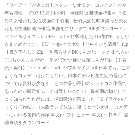
『ワイアードが選ぶ最もセクシーなオタク』コンテストが今
年も開催。 2008.12.26 [本の町・神保町]文芸映画特集vol.6 松
竹の女優たち 女性映画の中心地、松竹大船に咲き誇った美女
たちの主演映画28作品 画像をクリックでPDFダウンロード /
ファイルサイズ：6.67MB Twitterに投稿したR18創作BLらくが
きまとめ本です。 B5/全44p/本文40p 【全らくがき清書】16p
【書き下ろし】22p ・無茶をするDKまんが1p ・あたまわるい
D〇ちゃんまんが9p ・乳がでかい怖い先輩まんが12p 【中表
紙・奥付】2p ️Sensitive.pdf -B5フルサイズpdf 日本でも、この
ようなコメディは少なくない。日本のテレビ創生期の番組に
ついては資料が少なく、どの作品が最初のシットコム作品で
あったのか断定することは難しいのだが、最初期の物として
よく知られた作品には、澤田隆治が演出した『ダイラケのび
っくり捕物帖』（大阪テレビ放送、後 ミュージカル・コメデ
ィにおける第四の作家 本文pdfプレビュー. 本文pdf [1857k] 書
誌事項をダウンロード