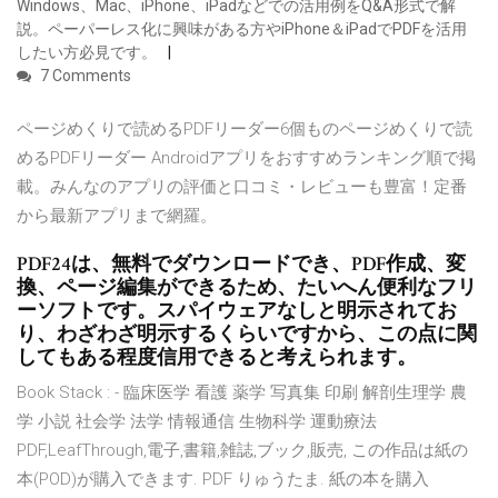
Windows、Mac、iPhone、iPadなどでの活用例をQ&A形式で解
説。ペーパーレス化に興味がある方やiPhone＆iPadでPDFを活用
したい方必見です。
7 Comments
ページめくりで読めるPDFリーダー6個ものページめくりで読
めるPDFリーダー Androidアプリをおすすめランキング順で掲
載。みんなのアプリの評価と口コミ・レビューも豊富！定番
から最新アプリまで網羅。
PDF24は、無料でダウンロードでき、PDF作成、変
換、ページ編集ができるため、たいへん便利なフリ
ーソフトです。スパイウェアなしと明示されてお
り、わざわざ明示するくらいですから、この点に関
してもある程度信用できると考えられます。
Book Stack : - 臨床医学 看護 薬学 写真集 印刷 解剖生理学 農
学 小説 社会学 法学 情報通信 生物科学 運動療法
PDF,LeafThrough,電子,書籍,雑誌,ブック,販売, この作品は紙の
本(POD)が購入できます. PDF りゅうたま. 紙の本を購入