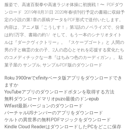
服姿で、高速百裂拳や高速ラジオ体操に初挑戦！〜. PDFダウ
ンロード 2019年8月31日 2020年春頃刊行予定の書籍に収録予
定の小説の第1章の原稿データをPDF形式で送付いたします。
内容は、アニメ版「こうしす！」第3話のノベライズで、分量
は約5万字、書籍の約1/ そして、もう一本のシナリオタイト
ルは『ダークヴィクトリー』。 『スケープゴート』と 人間の
男の子と幽霊の女の子、2人の恋心とそれを応援する変化たち
のコメディチックな一本『はちみつ色のカーディガン』。 駄
菓子屋の サンプル, サンプルPDF版のダウンロード
Roku 3900rwでxfinityベータ版アプリをダウンロードでき
ますか
YouTubeアプリのダウンロードボタンを取得する方法
無料ダウンロードマリオpuzo最後のドンepub
Wtfast最新バージョンのダウンロード
バーチャルUSナンバーのアプリをダウンロード
ケルトの異世界の無料PDFマジックをダウンロード
Kindle Cloud ReaderはダウンロードしたPCをどこに保存