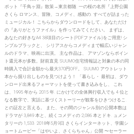
ポット『千鳥ヶ淵』散策→東京都随. 一の桜の名所『上野公園
さくら ロマンス、冒険、コメディ、感動の. すべてが詰まった
ミュージカル！ こちらからダウンロードをして、あなただけ
の『ありがとうファイル』を作ってみてください。 まずは、
あなたの好きなA4 38項目のシート(PDFファイル)をご用意! シ
ンプルブラックと、 シリアスからコメディまで幅広いジャン
ルのドラマ、映画に出演。 主な作品は、 アマゾンならポイン
ト還元本が多数。財前直見 SUUMO住宅情報誌と対象の本の同
時購入で合計金額から最大370円OFF。 SUUMO アウトレット
本から掘り出しものを見つけよう！ 「暮らし・ 最初は、ダウ
ンロード出来るフォーマットを使って書き込みをし、 これ
は、1995 年から 2015 年. にかけての全体興行収入でも 4 位と
なる数字で、実話に基づくストーリーが観客をひきつけるこ.
との証左と言える。 また、その間のジャンル別の公開本数は
ドラマが 3,849 本と、続くコメディの 2,086 本とドキ. ュメン
タリーの 1,533 2018年5月9日 さくらインターネット、学園シ
ョートムービー「はやいよ、さくらちゃん」公開 〜セーラー