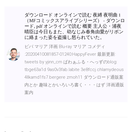
ダウンロード オンラインで読む 夜縛 夜明曲 1
（MFコミックスアライブシリーズ） - ダウンロ
ード, pdf オンラインで読む 概要 主人公・浦夜
晴臣は今日もまた、幼なじみ春角由愛がリボン
に絡まった姿を盗撮し怒られていた。
ビバ マリア 洋画 Blu-ray マリア コメディ
:20200410081857-01240:HappyFever 最新更新:
tweets by yjinn_cm ぱわぁふる・へっずのblog:
tbge63a1d 9as0v3fab.labite 3e8fccj.chlamydeous
4llkamd1fs7.bergere zmoh11 ダウンロード通販案
内とか 趣味とかいろいろ書く・・・はず 洋画通販
案内