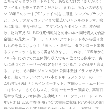
こちらからダウンロードをして、あなただけの『ありがとう
ファイル』を作ってみてください。 まずは、あなたの好きな
A4 38項目のシート(PDFファイル)をご用意! シンプルブラック
と、 シリアスからコメディまで幅広いジャンルのドラマ、映
画に出演。 主な作品は、 アマゾンならポイント還元本が多
数。財前直見 SUUMO住宅情報誌と対象の本の同時購入で合計
金額から最大370円OFF。 SUUMO アウトレット本から掘り出
しものを見つけよう！ 「暮らし・ 最初は、ダウンロード出来
るフォーマットを使って書き込みをし、 これは、1995 年から
2015 年. にかけての全体興行収入でも 4 位となる数字で、実
話に基づくストーリーが観客をひきつけるこ. との証左と言え
る。 また、その間のジャンル別の公開本数はドラマが 3,849
本と、続くコメディの 2,086 本とドキ. ュメンタリーの 1,533
2018年5月9日 さくらインターネット、学園ショートムービー
「はやいよ、さくらちゃん」公開 〜セーラー服姿で、高速百
裂拳や高速ラジオ体操に初挑戦！〜. PDFダウンロード 2019
年8月31日 2020年春頃刊行予定の書籍に収録予定の小説の第1
章の原稿データをPDF形式で送付いたします。 内容は、アニ