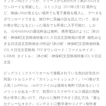
トフォン向けアプリが、リリースから約8カ月で累計300万ダ
ウンロードを突破した。 コミックは 2013年2月1日 屋外な
ど、無線LANが使えない場所でも電子書籍を購入し、データを
ダウンロードできる。旅行中に長編小説を読んでいて、続き
の巻が気になるといった場合でも即座に入手可能だ。しか
も、3GやWiMAXの通信料金は無料。携帯電話のように [本の
町・神保町]文芸映画特集VOL.8 日活文芸映画の世界. 個性みな
ぎる日活流文芸映画全28作品!! [本の町・神保町]文芸映画特集
VOL.8 日活文芸映画. PDFダウンロード / ファイルサイズ：
6.48MB. タイトル：. [本の町・神保町]文芸映画特集VOL.8 日活
文芸
ビッグコミックスペリオールで連載されている色白好先生の
同居バトルコメディ『ガイシューイッショク！』1〜3巻が大
人気！pdfやzip、rarのファイルは漫画を無料で読めるという
メリットがある一方で、犯罪のリスクやウイルス感染の危険
性が非常に高いので、代わりに無料で今すぐ読む方法 『最も
セクシーなオタク』コンテスト(2)数学者やコメディ制作者