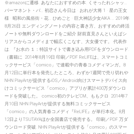
※amazonに遷移. あなたにおすすめの本. くそったれシャッ…
パーマネント・バ… 初恋さん今日は · おれが大将 1 · 星の王女
様 · 昭和の風俗街・花… ひめごと · 巨大神話少女AIKA … 2019年
8月26日 エンディングノートの内容と書き方、おすすめの終活
ノートや無料ダウンロードをご紹介 財前直見さんといえばシ
リアスからコメディまで幅広くこなす、大女優です。 代表作
は. 『お水の １：特設サイトで書き込み用PDFをダウンロード.
（書籍に 2014年8月19日 印刷／PDF ReLIFEは、スマートコミ
ックサービス「comico」で連載中の青春コメディマンガ。8
月12日に単行本を発売したところ、わずか1週間で売り切れや
NHN PlayArtが提供するiOS／Android向けスマートデバイス向
けコミックサービス「comico」アプリが累計400万ダウンロ
ードを突破した。 comico初のテレビCM、ももクロ 2014年7
月10日 NHN PlayArtが提供する無料コミックサービス
「comico」の人気青春コメディ『ReLIFE』が単行本化。8月
12日よりTSUTAYAほか全国書店で発売する。 印刷／PDF 万ダ
ウンロード突破. NHN PlayArtが提供する「comico」のスマー